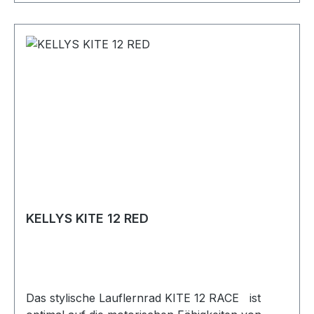
Unser Lauflernrad KITE 12 RACE ist zertifiziert
nach EU Norm 71 und erfüllt höchste
Ansprüche an Qualität und Sicherheit .KELLYS
KITE 12 RACE mit Bremse:Leichter Alu-
Rahmen Integrierte TrittflächeKindgerechtes
BremssystemLenker höhenverstellbar von
490mm bis 540mm Sattel höhenverstellbar von
350mm bis 400mmLenkerbreite 400mm,
Durchmesser 22,2mmLuftbereifte 12"
Räder Stahlnaben Alufelgen,
StahlspeichenSteuersatz mit
StahllagerungGewicht 4,4kg
KELLYS KITE 12 RED
Das stylische Lauflernrad KITE 12 RACE ist