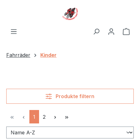
Zum Hauptinhalt springen
Ware
Fahrräder
Kinder
Produkte filtern
Seite
Seite
1
2