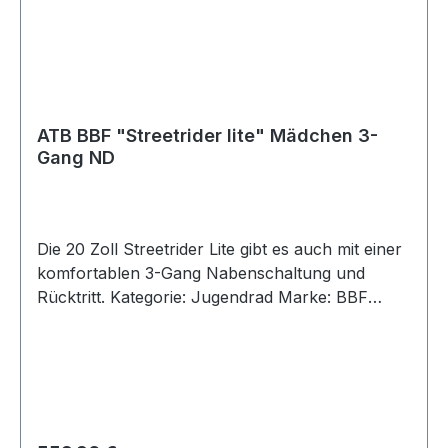
ATB BBF "Streetrider lite" Mädchen 3-
Gang ND
Die 20 Zoll Streetrider Lite gibt es auch mit einer
komfortablen 3-Gang Nabenschaltung und
Rücktritt. Kategorie: Jugendrad Marke: BBF
Modellname: Streetrider lite Modelljahr: 2026
Laufradgröße: 20 Zoll Gabel: Starr Rahmenhöhe:
28 cm Rahmenmaterial: Aluminium Rahmenform:
Wave Schaltart: Nabenschaltung Schaltung:
Shimano Nexus Rücktritt Ganganzahl: 3-Gang
Beleuchtung: ja Scheinwerfer: LED Rücklicht: