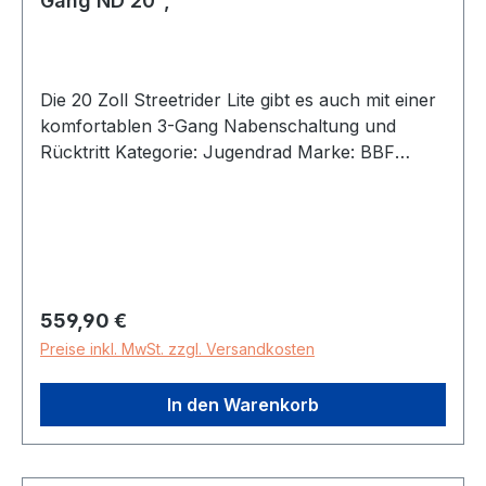
Gang ND 20",
Die 20 Zoll Streetrider Lite gibt es auch mit einer
komfortablen 3-Gang Nabenschaltung und
Rücktritt Kategorie: Jugendrad Marke: BBF
Modellname: Streetrider lite Modelljahr: 2026
Laufradgröße: 20 Zoll Gabel: Starr Rahmenhöhe:
28 cm Rahmenmaterial: Aluminium Rahmenform:
Wave Schaltart: Nabenschaltung Schaltung:
Shimano Nexus Rücktritt Ganganzahl: 3-Gang
Beleuchtung: ja Scheinwerfer: LED Rücklicht:
Regulärer Preis:
559,90 €
LED Bremsen: V-Brake Reifen: Schwarz
Preise inkl. MwSt. zzgl. Versandkosten
zulässiges Gesamtgewicht: 120,0 kg Gewicht: 9,9
kg Farbe primär: pink
In den Warenkorb