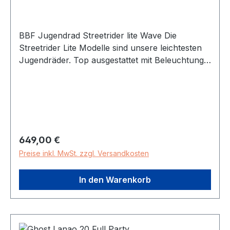
BBF Jugendrad Streetrider lite Wave Die
Streetrider Lite Modelle sind unsere leichtesten
Jugendräder. Top ausgestattet mit Beleuchtung
und Gepäckträger. Kategorie: Jugendrad Marke:
BBF Modellname: Streetrider lite Modelljahr:
2026 Laufradgröße: 26 Zoll Gabel: Starr
Rahmenhöhe: RH 38 cm Rahmenmaterial:
Aluminium Rahmenform: Wave Schaltart:
Nabenschaltung Schaltung: Shimano Nexus
Regulärer Preis:
649,00 €
Rücktritt Ganganzahl: 7-Gang Beleuchtung: ja
Preise inkl. MwSt. zzgl. Versandkosten
Scheinwerfer: LED Rücklicht: LED Bremsen: V-
Brake Reifen: Kenda K1047 50-559 zulässiges
In den Warenkorb
Gesamtgewicht: 120,0 kg Gewicht: 12,9 kg Farbe
primär: rot