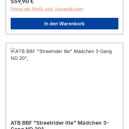
Regulärer Preis:
559,90 €
LED Bremsen: V-Brake Reifen: Schwarz
Preise inkl. MwSt. zzgl. Versandkosten
zulässiges Gesamtgewicht: 120,0 kg Gewicht: 9,9
kg Farbe primär: hellblau
In den Warenkorb
ATB BBF "Streetrider lite" Mädchen 3-