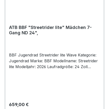
ATB BBF "Streetrider lite" Mädchen 7-
Gang ND 24",
BBF Jugendrad Streetrider lite Wave Kategorie:
Jugendrad Marke: BBF Modellname: Streetrider
lite Modelljahr: 2026 Laufradgröße: 24 Zoll
Gabel: Starr Gabelmaterial: Aluminium
Rahmenhöhe: RH 32 cm Rahmenmaterial:
Aluminium Rahmenform: Wave Schaltart:
Nabenschaltung Schaltung: Shimano Nexus
Rücktritt Ganganzahl: 7-Gang Beleuchtung: ja
Scheinwerfer: LED Rücklicht: LED Bremsen: V-
Regulärer Preis:
659,00 €
Brake Reifen: Schwarz zulässiges