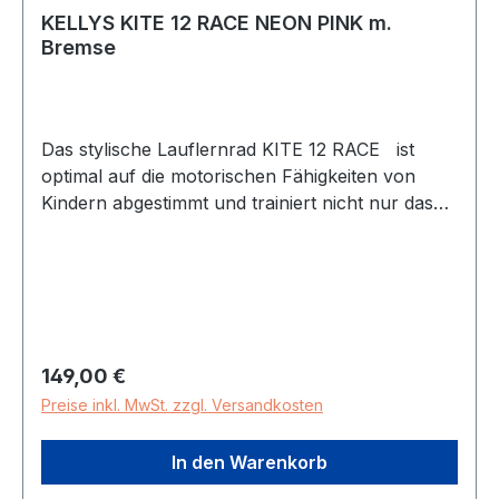
KELLYS KITE 12 RACE NEON PINK m.
Bremse
Das stylische Lauflernrad KITE 12 RACE ist
optimal auf die motorischen Fähigkeiten von
Kindern abgestimmt und trainiert nicht nur das
Geichgewichtsverhalten sondern auch das
Gefühlt für Geschwindigkeit. So können Sie Ihr
Kind auf eine neue Art in Bewegung an der
frischen Luft bringen und nebenbei auf das
Fahrradfahren vorberreiten. Das Lauflernrad
KITE 12 RACE besteht aus einem leichten
Regulärer Preis:
149,00 €
Aluminiumrahmen und wächst durch seine
Preise inkl. MwSt. zzgl. Versandkosten
verstellbaren Komponente -Lenker und Sattel
einfach mit Ihrem Kind mit. 12“ Räder mit
In den Warenkorb
Luftreifen sorgen für eine geringfügige
Stoßabsorption und komfortable Fahrten.