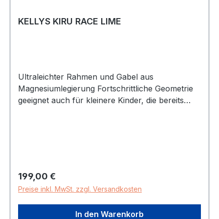
KELLYS KIRU RACE LIME
Ultraleichter Rahmen und Gabel aus
Magnesiumlegierung Fortschrittliche Geometrie
geeignet auch für kleinere Kinder, die bereits
laufen und auf dem Lauflernrad das
Gleichgewicht halten können 12“ Luftreifen mit
höherem Profil Sattelstütze einstellbar Trittbreter
Zertifiziert nach EU Norm EN71 Gewicht 4,1kg
Regulärer Preis:
199,00 €
Preise inkl. MwSt. zzgl. Versandkosten
In den Warenkorb