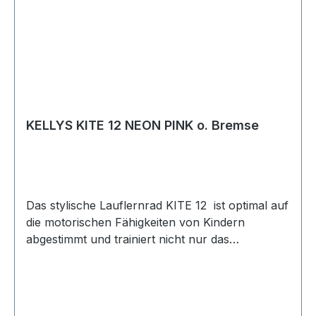
KELLYS KITE 12 NEON PINK o. Bremse
Das stylische Lauflernrad KITE 12 ist optimal auf
die motorischen Fähigkeiten von Kindern
abgestimmt und trainiert nicht nur das
Geichgewichtsverhalten sondern auch das
Gefühlt für Geschwindigkeit. So können Sie Ihr
Kind auf eine neue Art in Bewegung an der
frischen Luft bringen und nebenbei auf das