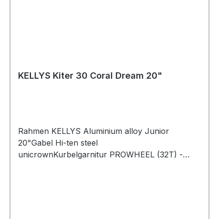
490mm bis 540mm Sattel höhenverstellbar von
350mm bis 400mmLenkerbreite 400mm,
Durchmesser 22,2mmLuftbereifte 12"
Räder Stahlnaben Alufelgen,
StahlspeichenSteuersatz mit
StahllagerungGewicht 4,4kg
KELLYS Kiter 30 Coral Dream 20"
Rahmen KELLYS Aluminium alloy Junior
20"Gabel Hi-ten steel
unicrownKurbelgarnitur PROWHEEL (32T) -
length 140 mmSchaltwerk SHIMANO TY21
(direct mount)Schalthebel SHIMANO SL-RV200-
6R REVOSHIFTGänge 6Zahnkranz SHIMANO
MF-TZ20-6 (14-28T)Kette KMC
Z6Bremsen TEKTRO V-