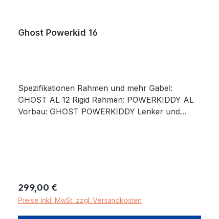
ausfällen aufgrund der Corona-Pandemie
geschuldet.
Ghost Powerkid 16
Spezifikationen Rahmen und mehr Gabel:
GHOST AL 12 Rigid Rahmen: POWERKIDDY AL
Vorbau: GHOST POWERKIDDY Lenker und
Sattel Griffe: GHOST Powerkiddy Sattelstütze:
GHOST Powerkiddy 27.2 mm Lenker: GHOST
POWERKIDDY Sattel: GHOST Powerkiddy Räder
und Komponenten Außenreifen vorne: Vee
Speedster 12 Felge vorne: AL 12 Außenreifen
hinten: Vee Speedster 12 Felge hinten: AL 12
Regulärer Preis:
299,00 €
Felgenhersteller: AL 12 Hinterradnabe:
Preise inkl. MwSt. zzgl. Versandkosten
Joytech/KT Vorderradnabe: Joytech/KT
Radgröße: 12