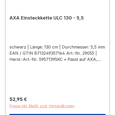
AXA Einsteckkette ULC 130 - 5,5
schwarz | Länge: 130 cm | Durchmesser: 5,5 mm
EAN / GTIN 8713249357164 Art.-Nr. 29055 |
Herst.-Art.-Nr. 59571395KC • Passt auf AXA,
Defender, Victory, Solid Plus, Imenso und Block
XXL• Universell, passt auch auf
Rahmenschlösser anderer Marken• Steckstift ø
10 mm• Tragfähigkeit bis zu 2 kg•
Wetterbeständig• Starker Polyesterbezug zur
Vermeidung von Schäden• Praktische
Regulärer Preis:
52,95 €
Aufbewahrungstasche
Preise inkl. MwSt. zzgl. Versandkosten