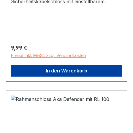
Sicherheitskabelschloss mit einstellbarem
Zahlencode einfach und schnell zu handhaben
Länge: 120 cm, Durchmesser: 1cm
Regulärer Preis:
9,99 €
Preise inkl. MwSt. zzgl. Versandkosten
In den Warenkorb