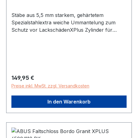
Stäbe aus 5,5 mm starkem, gehärtetem
Spezialstahlextra weiche Ummantelung zum
Schutz vor LackschädenXPlus Zylinder für
äußerst hohen Schutz vor Manipulationen, z.B.
Pickinginkl. Halter SHABUS Security Level 15
Material: Stahl Schließmethode: Schlüssel
Schlosslänge (mm): 900 Gewicht in kg: 2,332
Regulärer Preis:
149,95 €
Preise inkl. MwSt. zzgl. Versandkosten
In den Warenkorb