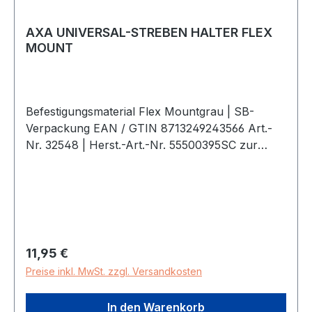
AXA UNIVERSAL-STREBEN HALTER FLEX
MOUNT
Befestigungsmaterial Flex Mountgrau | SB-
Verpackung EAN / GTIN 8713249243566 Art.-
Nr. 32548 | Herst.-Art.-Nr. 55500395SC zur
Montage aller RahmenschlösserDefefender,
Victory, Solidinkl. Befestigungsmaterial
Regulärer Preis:
11,95 €
Preise inkl. MwSt. zzgl. Versandkosten
In den Warenkorb