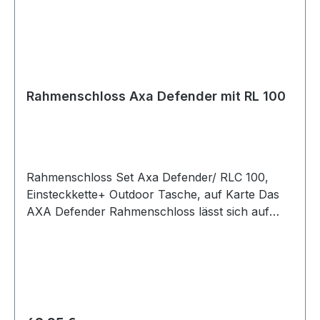
Rahmenschloss Axa Defender mit RL 100
Rahmenschloss Set Axa Defender/ RLC 100,
Einsteckkette+ Outdoor Tasche, auf Karte Das
AXA Defender Rahmenschloss lässt sich auf
verschiedene Weisen anbringen. Standardmäßig
wird dieses mit dem flexiblen Befestigungsset
montiert, das auf jedes Rahmenrohr anwendbar
ist; es kann aber auch mit einer Schraube von
oben befestigt werden.Das RLC 100 verfügt über
einen 10 mm dicken Steckstift aus gehärtetem