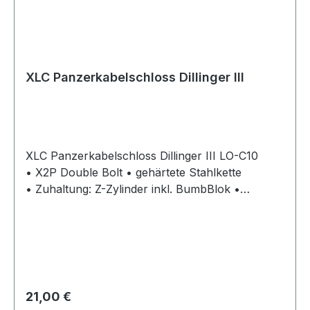
XLC Panzerkabelschloss Dillinger III
XLC Panzerkabelschloss Dillinger III LO-C10
• X2P Double Bolt • gehärtete Stahlkette
• Zuhaltung: Z-Zylinder inkl. BumbBlok •
Schlosskörper mit doppelter Gummi-
Beschichtung (double rubber coated) •
Schlosszylinder ist gegen Aufbruch und
Anbohrung geschützt • inkl. 1 LED-Schlüssel &
4 Präzisionsschlüssel • Gewicht: 960/630g
Regulärer Preis:
21,00 €