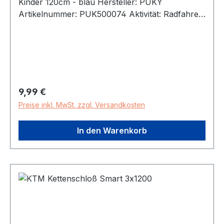
Kinder 120cm - blau Hersteller: PUKY
Artikelnummer: PUK500074 Aktivität: Radfahren
Schließsystem: Zahlenschloss Schloss
Ausführung: Spiralkabelschloss Modelljahr: 2026
Farbe: Blau Gewicht: 300g
Herstellerartikelnummer: 09433 Quelle Gewicht:
Hersteller Schlosslänge: 120cm GTIN:
4015731094330 Herstellerseite:
Regulärer Preis:
9,99 €
http://www.puky.de
Preise inkl. MwSt. zzgl. Versandkosten
In den Warenkorb