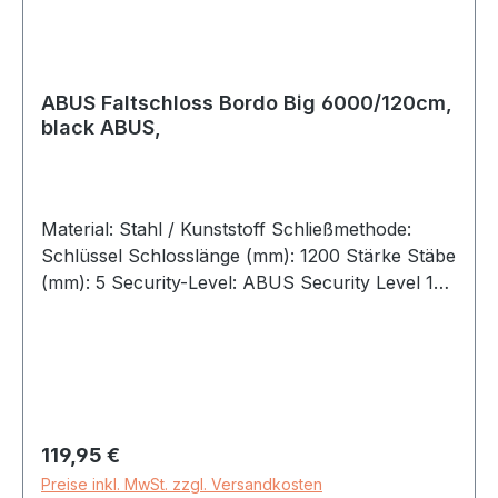
ABUS Faltschloss Bordo Big 6000/120cm,
black ABUS,
Material: Stahl / Kunststoff Schließmethode:
Schlüssel Schlosslänge (mm): 1200 Stärke Stäbe
(mm): 5 Security-Level: ABUS Security Level 10
Markenfarbe: schwarz Lieferumfang: inkl. Halter
SH Gewicht in kg: 1,641 5 mm starke Stäbe mit
KunststoffummantelungGelenkkonstruktion
ermöglicht kompaktes FaltenStäbe u. Gehäuse
aus speziell gehärtetem StahlVerbindung der
Stäbe durch SpezialnietenABUS XPlus Zylinder
Regulärer Preis:
119,95 €
für äußerst hohen Schutzmit zwei codierten
Preise inkl. MwSt. zzgl. Versandkosten
Wendeschlüsseln