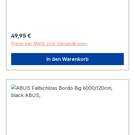
Anschließkette Material: Stahl Schlosslänge
(mm): 1000 Durchmesser (mm): 8 Gewicht in kg:
1,4 Gewicht in gr: 1400
Regulärer Preis:
49,95 €
Preise inkl. MwSt. zzgl. Versandkosten
In den Warenkorb