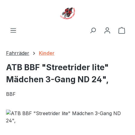
Zum Hauptinhalt springen
Ware
Fahrräder
Kinder
ATB BBF "Streetrider lite"
Mädchen 3-Gang ND 24",
BBF
Bildergalerie überspringen