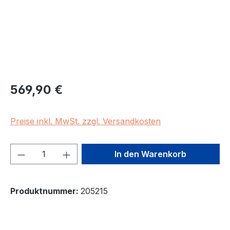
Regulärer Preis:
569,90 €
Preise inkl. MwSt. zzgl. Versandkosten
Produkt Anzahl: Gib den gewünschten We
In den Warenkorb
Produktnummer:
205215