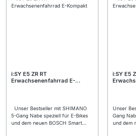
i:SY E5 ZR RT
i:SY E5 
Erwachsenenfahrrad E-
Erwachs
Kompakt
Unser Bestseller mit SHIMANO
Unser Bes
5-Gang Nabe speziell für E-Bikes
Gang Nabe
und dem neuen BOSCH Smart
und dem 
System - mit Rücktritt! Das E5 ZR
System - mit R