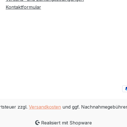
ad, ganz ohne Werkzeug.
Gesamtgewicht 140 kgGe
Kontaktformular
sen sich die Pedale - wie
kgVorbau by.schulz Speed
i:SY - mit einem Klick
T150, 150mm Verstellbere
 ABUS
aheadLenker Humpert Er
loss gleischließend für
Cruiser, Aluminium, 635 
leistungsstarker
Herrmans DD37, mit
formance Line Motor mit
SchraubklemmungSchalt
d smartes BOSCH
Shimano Nexus,
DrehgriffBremshebel Sh
ltung mit
Altus, 3-Finger
sarmem GATES® CDX
BremshebelBereifung S
ck Zahnriemenantrieb
Marathon Super Moto-X,
rtikelnr.:
reflexFelgen Ryde Andra
SY Motor: Bosch
Aluminium Hohlkammer,
ce Line, 36V / 250 W
LochSpeichen 2,0 mm,
rstützung : bis 25 km/h
schwarzVorderradnabe 
rtsteuer zzgl.
Versandkosten
und ggf. Nachnahmegebühren,
osch PowerPack 545,
Alivio HB-QC300, Center
t (Ah) :
LochHinterradnabe Shi
Realisiert mit Shopware
Nexus 5-Gang SG-C7002