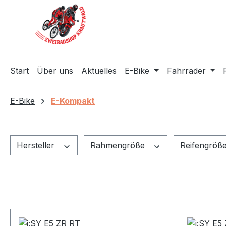
m Hauptinhalt springen
Zur Suche springen
Zur Hauptnavigation springen
Start
Über uns
Aktuelles
E-Bike
Fahrräder
E-Bike
E-Kompakt
Hersteller
Rahmengröße
Reifengröß