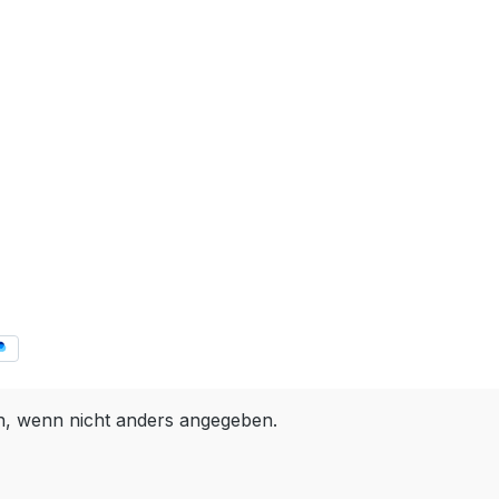
wicht 23.7
lifter
ich,
gotec City
mmGriffe
hebel
imano
chwalbe
 62-406,
 40 Disc
 36
Shimano
 wenn nicht anders angegeben.
lock, 36
mano
-5D,