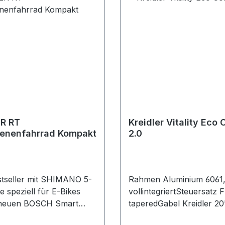
ZR RT
Kreidler Vitality Eco
enenfahrrad Kompakt
2.0
tseller mit SHIMANO 5-
Rahmen Aluminium 6061
 speziell für E-Bikes
vollintegriertSteuersatz 
neuen BOSCH Smart
taperedGabel Kreidler 20
ücktritt! Das E5 ZR
AluminiumSchaltwerk S