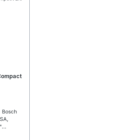
 Compact
, Bosch
FSA,
"
himano