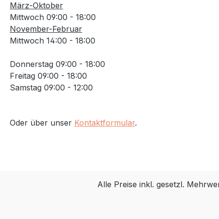
März-Oktober
um 90 Grad, ganz ohne Werkzeug.
um 90 Gr
Mittwoch 09:00 - 18:00
Zudem lassen sich die Pedale - wie
Zudem las
November-Februar
bei allen i:SY - mit einem Klick
bei allen 
Mittwoch 14:00 - 18:00
einklappen. inklusive ABUS
einklappen. inklusive
Rahmenschloss gleichschließend
Rahmensch
Donnerstag 09:00 - 18:00
für Rahmen und Akku
Rahmen und Akku 
Freitag 09:00 - 18:00
leistungsstarker Bosch
Bosch Per
Samstag 09:00 - 12:00
Performance Line Motor mit 75
75 Nm un
Nm und smartes BOSCH System
System SHIMANO Nexus 5-Gang
SHIMANO Nexus 5-Gang
Nabenscha
Oder über unser
Kontaktformular
.
Nabenschaltung mit
wartung
wartungsarmem GATES® CDX
Centertra
Centertrack Zahnriemenantrieb
Spezifikationen A
Spezifikationen Artikelnr.:
323000120600_I
323000170600_ISY Motor Bosch
Performan
Performance Line 25/75Nm
Motorunte
Alle Preise inkl. gesetzl. Mehrwe
Motorunterstützung bis 25 km/h
Akku : B
Akku Bosch PowerPack 545, 36V,
36V, 15,2 Ah Akku-Kapazitä
15,2 Ah Akku-Kapazität (Ah) 15.2
15.2 Akku-Kapazität (Wh) : 545 Wh