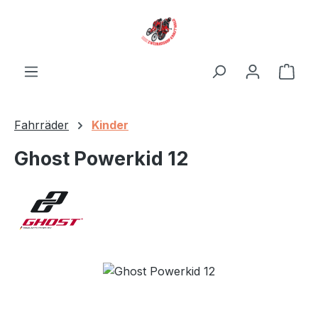
Zum Hauptinhalt springen
Ware
Fahrräder
Kinder
Ghost Powerkid 12
Bildergalerie überspringen