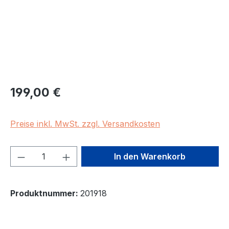
Regulärer Preis:
199,00 €
Preise inkl. MwSt. zzgl. Versandkosten
Produkt Anzahl: Gib den gewünschten We
In den Warenkorb
Produktnummer:
201918