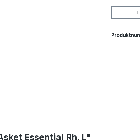
Produkt
Produktnu
sket Essential Rh. L"