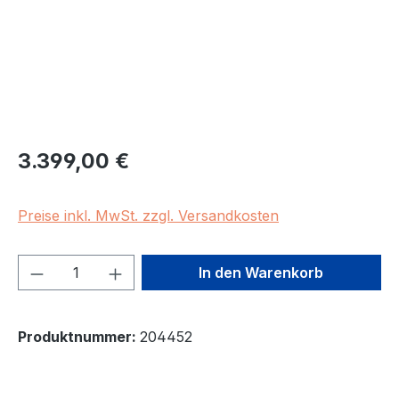
Regulärer Preis:
3.399,00 €
Preise inkl. MwSt. zzgl. Versandkosten
Produkt Anzahl: Gib den gewünschten We
In den Warenkorb
Produktnummer:
204452