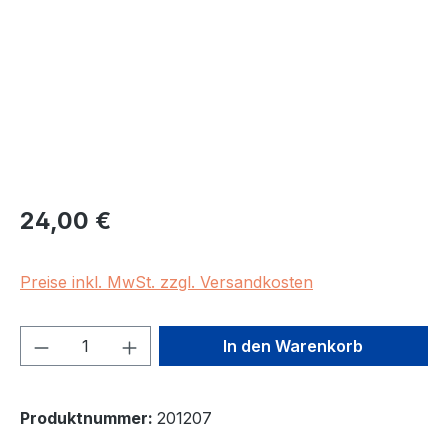
Regulärer Preis:
24,00 €
Preise inkl. MwSt. zzgl. Versandkosten
Produkt Anzahl: Gib den gewünschten We
In den Warenkorb
Produktnummer:
201207