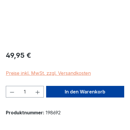
Regulärer Preis:
49,95 €
Preise inkl. MwSt. zzgl. Versandkosten
Produkt Anzahl: Gib den gewünschten We
In den Warenkorb
Produktnummer:
198692