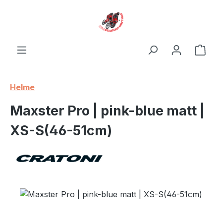
Zum Hauptinhalt springen
Ware
Helme
Maxster Pro | pink-blue matt |
XS-S(46-51cm)
Bildergalerie überspringen