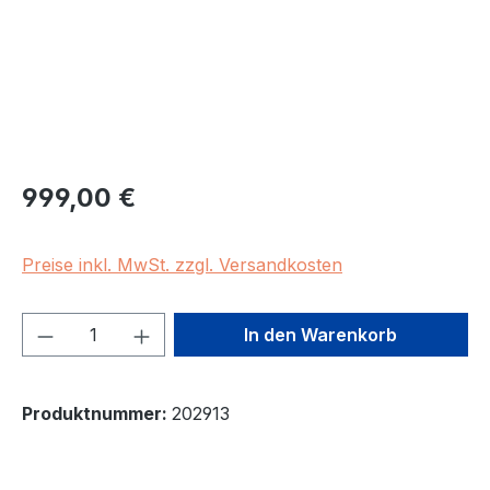
Regulärer Preis:
999,00 €
Preise inkl. MwSt. zzgl. Versandkosten
Produkt Anzahl: Gib den gewünschten We
In den Warenkorb
Produktnummer:
202913