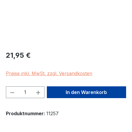
Regulärer Preis:
21,95 €
Preise inkl. MwSt. zzgl. Versandkosten
Produkt Anzahl: Gib den gewünschten We
In den Warenkorb
Produktnummer:
11257