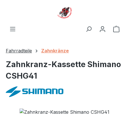
Zum Hauptinhalt springen
Ware
Fahrradteile
Zahnkränze
Zahnkranz-Kassette Shimano
CSHG41
Bildergalerie überspringen