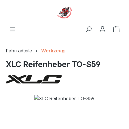
Zum Hauptinhalt springen
Ware
Fahrradteile
Werkzeug
XLC Reifenheber TO-S59
Bildergalerie überspringen