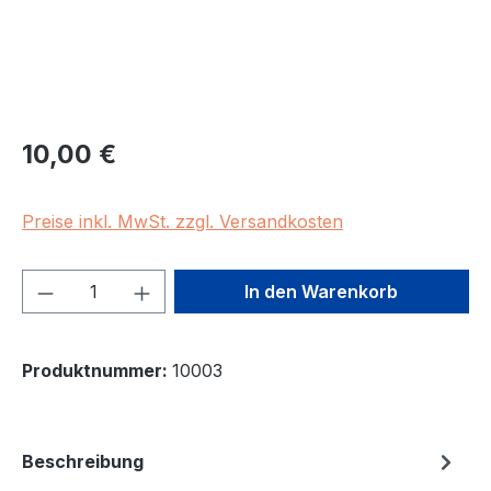
Regulärer Preis:
10,00 €
Preise inkl. MwSt. zzgl. Versandkosten
Produkt Anzahl: Gib den gewünschten We
In den Warenkorb
Produktnummer:
10003
Beschreibung