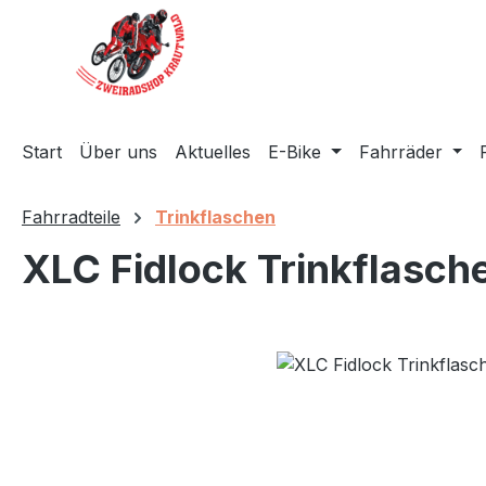
m Hauptinhalt springen
Zur Suche springen
Zur Hauptnavigation springen
Start
Über uns
Aktuelles
E-Bike
Fahrräder
Fahrradteile
Trinkflaschen
XLC Fidlock Trinkflasc
Bildergalerie überspringen