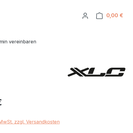
0,00 €
Ware
min vereinbaren
eis:
€
. MwSt. zzgl. Versandkosten