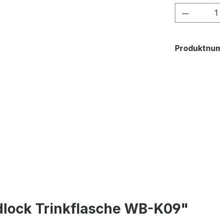
Produkt
Produktnu
dlock Trinkflasche WB-K09"