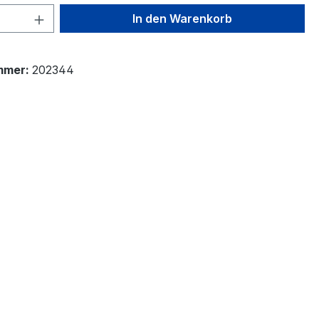
 Anzahl: Gib den gewünschten Wert ein 
In den Warenkorb
mmer:
202344