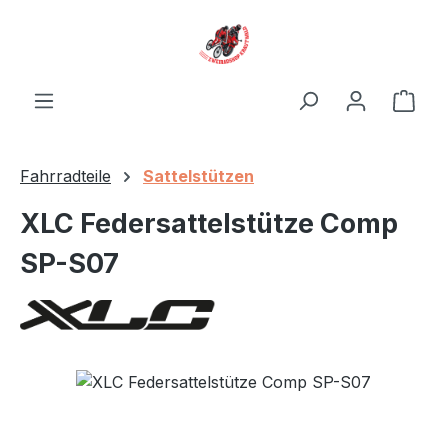
Zum Hauptinhalt springen
Ware
Fahrradteile
Sattelstützen
XLC Federsattelstütze Comp
SP-S07
Bildergalerie überspringen