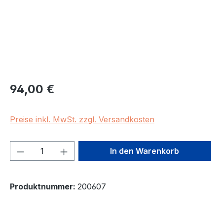
Regulärer Preis:
94,00 €
Preise inkl. MwSt. zzgl. Versandkosten
Produkt Anzahl: Gib den gewünschten We
In den Warenkorb
Produktnummer:
200607