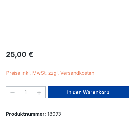
Regulärer Preis:
25,00 €
Preise inkl. MwSt. zzgl. Versandkosten
Produkt Anzahl: Gib den gewünschten We
In den Warenkorb
Produktnummer:
18093