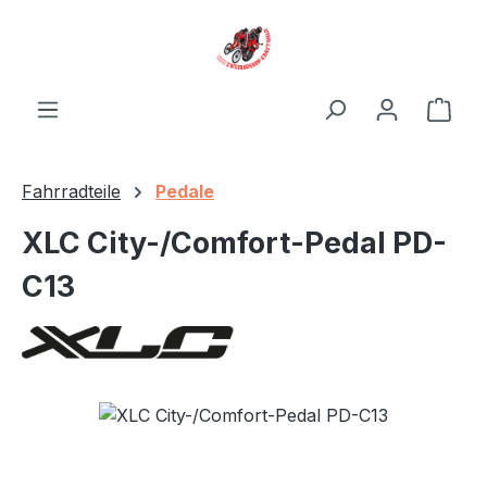
Zum Hauptinhalt springen
Ware
Fahrradteile
Pedale
XLC City-/Comfort-Pedal PD-
C13
Bildergalerie überspringen