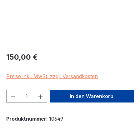
Regulärer Preis:
150,00 €
Preise inkl. MwSt. zzgl. Versandkosten
Produkt Anzahl: Gib den gewünschten We
In den Warenkorb
Produktnummer:
10649