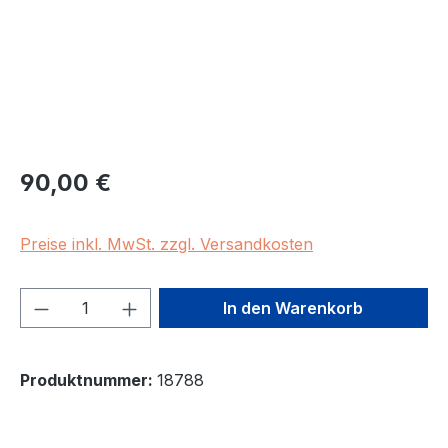
Regulärer Preis:
90,00 €
Preise inkl. MwSt. zzgl. Versandkosten
Produkt Anzahl: Gib den gewünschten We
In den Warenkorb
Produktnummer:
18788