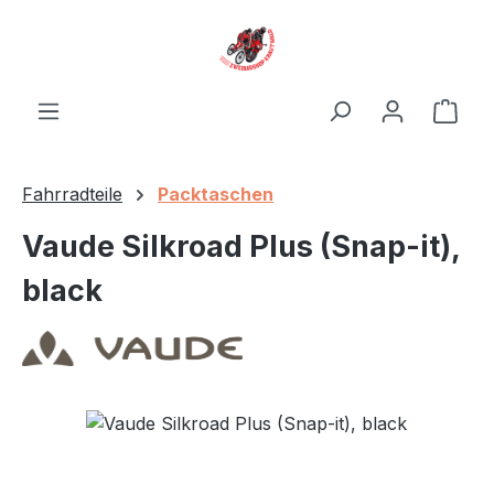
Zum Hauptinhalt springen
Ware
Fahrradteile
Packtaschen
Vaude Silkroad Plus (Snap-it),
black
Bildergalerie überspringen