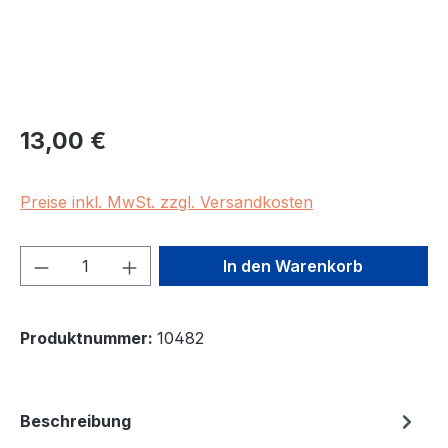
Regulärer Preis:
13,00 €
Preise inkl. MwSt. zzgl. Versandkosten
Produkt Anzahl: Gib den gewünschten We
In den Warenkorb
Produktnummer:
10482
Beschreibung