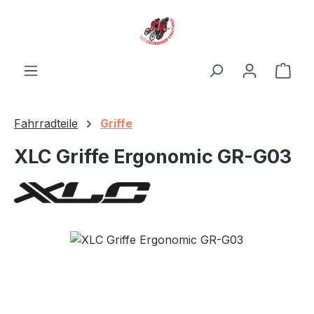
Zum Hauptinhalt springen
Ware
Fahrradteile
Griffe
XLC Griffe Ergonomic GR-G03
Bildergalerie überspringen