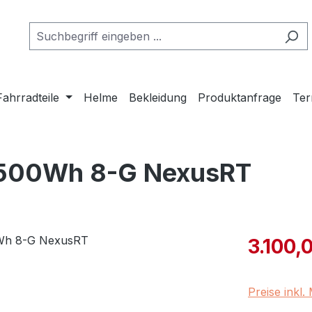
Fahrradteile
Helme
Bekleidung
Produktanfrage
Ter
i500Wh 8-G NexusRT
Verkaufspre
3.100,
Preise inkl