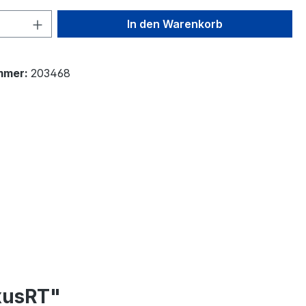
 Anzahl: Gib den gewünschten Wert ein 
In den Warenkorb
mmer:
203468
xusRT"