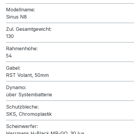
Modellname:
Sinus N8
Zul. Gesamtgewicht:
130
Rahmenhöhe:
54
Gabel:
RST Volant, 50mm
Dynamo:
über Systembatterie
Schutzbleche:
SKS, Chromoplastik
Scheinwerfer:
Herrmans H-Black MR-GO, 30 lux