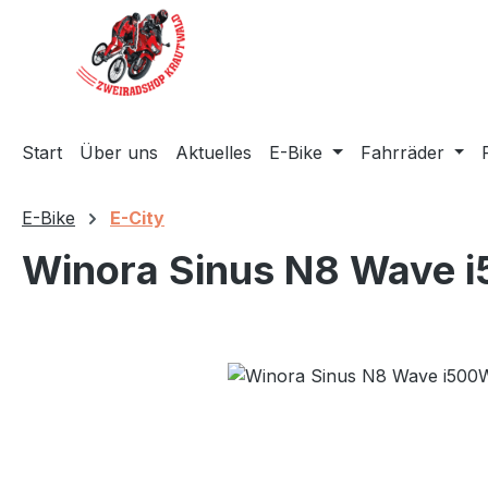
m Hauptinhalt springen
Zur Suche springen
Zur Hauptnavigation springen
Start
Über uns
Aktuelles
E-Bike
Fahrräder
E-Bike
E-City
Winora Sinus N8 Wave 
Bildergalerie überspringen