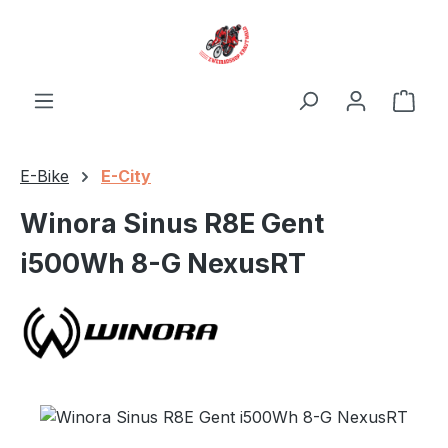
Zum Hauptinhalt springen
Ware
E-Bike
E-City
Winora Sinus R8E Gent
i500Wh 8-G NexusRT
Bildergalerie überspringen