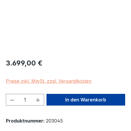
Regulärer Preis:
3.699,00 €
Preise inkl. MwSt. zzgl. Versandkosten
Produkt Anzahl: Gib den gewünschten We
In den Warenkorb
Produktnummer:
203045