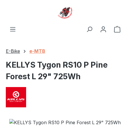
Zum Hauptinhalt springen
Ware
E-Bike
e-MTB
KELLYS Tygon RS10 P Pine
Forest L 29" 725Wh
Bildergalerie überspringen