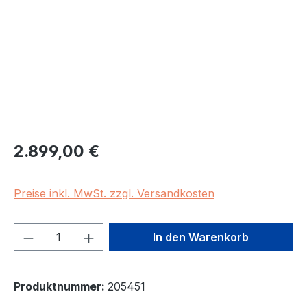
Regulärer Preis:
2.899,00 €
Preise inkl. MwSt. zzgl. Versandkosten
Produkt Anzahl: Gib den gewünschten We
In den Warenkorb
Produktnummer:
205451